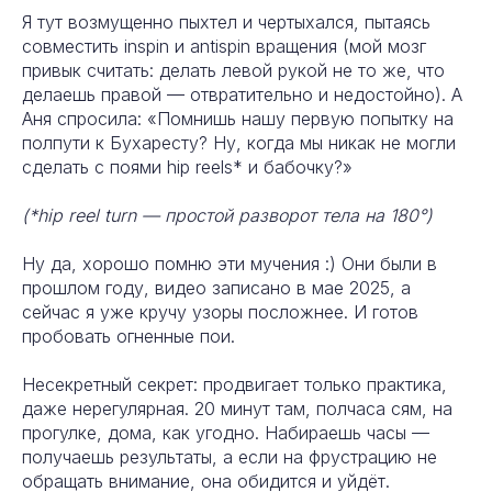
Я тут возмущенно пыхтел и чертыхался, пытаясь
совместить inspin и antispin вращения (мой мозг
привык считать: делать левой рукой не то же, что
делаешь правой — отвратительно и недостойно). А
Аня спросила: «Помнишь нашу первую попытку на
полпути к Бухаресту? Ну, когда мы никак не могли
сделать с поями hip reels* и бабочку?»
(*hip reel turn — простой разворот тела на 180°)
Ну да, хорошо помню эти мучения :) Они были в
прошлом году, видео записано в мае 2025, а
сейчас я уже кручу узоры посложнее. И готов
пробовать огненные пои.
Несекретный секрет: продвигает только практика,
даже нерегулярная. 20 минут там, полчаса сям, на
прогулке, дома, как угодно. Набираешь часы —
получаешь результаты, а если на фрустрацию не
обращать внимание, она обидится и уйдёт.