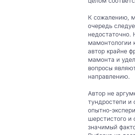
целом соответ
К сожалению, м
очередь следуе
недостаточно. 
мамонтологии к
автор крайне ф
мамонта и удел
вопросы являю
направлению.
Автор не аргум
тундростепи и 
опытно-экспери
шерстистого и 
значимый факто