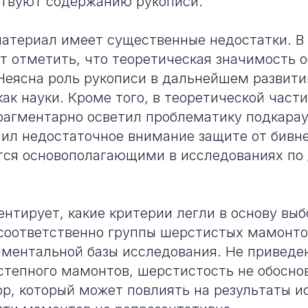
ствуют содержанию рукописи.
атериал имеет существенные недостатки. В
т отметить, что теоретическая значимость 
Неясна роль рукописи в дальнейшем развити
ак науки. Кроме того, в теоретической част
рагментарно осветил проблематику подкара
ил недостаточное внимание защите от бивне
тся основополагающими в исследованиях по
ентирует, какие критерии легли в основу выб
соответственно группы шерстистых мамонто
ментальной базы исследования. Не приведе
степного мамонтов, шерстистость не обосно
р, который может повлиять на результаты и