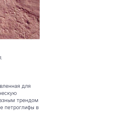
.
авленная для
ическую
разным трендом
ые петроглифы в