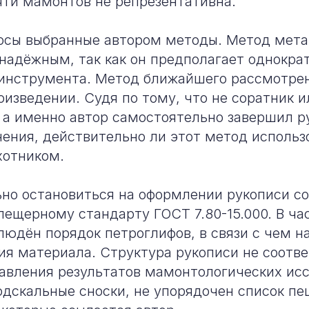
яти мамонтов не репрезентативна.
осы выбранные автором методы. Метод мета
 надёжным, так как он предполагает однокра
 инструмента. Метод ближайшего рассмотре
оизведении. Судя по тому, что не соратник и
 а именно автор самостоятельно завершил р
ения, действительно ли этот метод использ
отником.
но остановиться на оформлении рукописи с
ещерному стандарту ГОСТ 7.80-15.000. В ча
людён порядок петроглифов, в связи с чем 
ия материала. Структура рукописи не соотв
авления результатов мамонтологических ис
дскальные сноски, не упорядочен список п