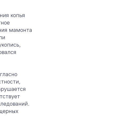
ния копья
тное
ния мамонта
ли
укопись,
овался
огласно
стности,
нарушается
етствует
следований.
ещерных