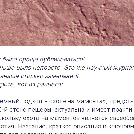
 было проще публиковаться!
ньше было непросто. Это же научный журнал
аньше столько замечаний!
ите, вот из раннего:
емный подход в охоте на мамонта», предст
5-й стене пещеры, актуальна и имеет практ
скольку охота на мамонтов является своеоб
етия. Название, краткое описание и ключев