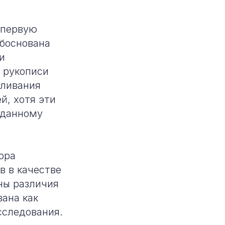
 первую
обоснована
и
и рукописи
уливания
й, хотя эти
 данному
ора
в в качестве
ны различия
вана как
сследования.