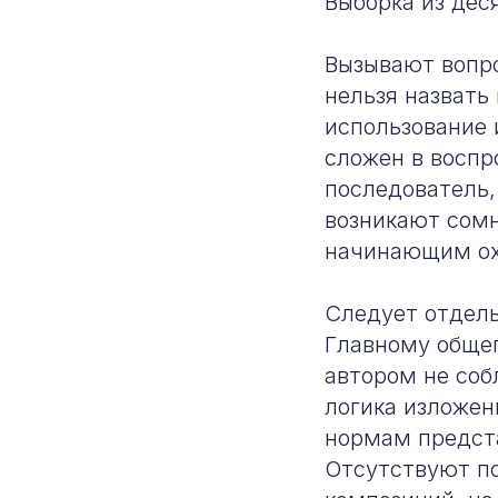
Выборка из дес
Вызывают вопр
нельзя назвать
использование
сложен в воспр
последователь,
возникают сомн
начинающим ох
Следует отдель
Главному общеп
автором не соб
логика изложен
нормам предст
Отсутствуют по