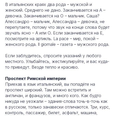
В итальянских краях два рода – мужской и
женский. Среднего не дано. Заканчивается на А –
девочка. Заканчивается на О – мальчик. Саша?
Алессандро – мальчик, Алессандра – девочка, не
перепутаете, потому что звук на конце слова будет
звучать ясно – А или О. Если заканчивается на Е,
посмотрите на артикль. La pace – мир, покой –
женского рода. Il giornale – газета – мужского рода.
Если заблудитесь, спросите указаний у любого
местного. Улыбайтесь, жестикулируйте, и вас куда-
то приведут. Везде тепло и красиво.
Проспект Римской империи
Приехав в язык итальянский, вы попадёте на
проспект широкий. Там можно встретить и
англичан, и французов, и много кого. Как будто
никуда не уезжали – здания-слова точь-в-точь как
в русском, только занавески отличаются. Три, курс,
контроль, пассажир, билет, асфальт, машина,