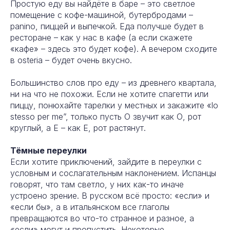
Простую еду вы найдёте в баре – это светлое
помещение с кофе-машиной, бутербродами –
panino, пиццей и выпечкой. Еда получше будет в
ресторане – как у нас в кафе (а если скажете
«кафе» – здесь это будет кофе). А вечером сходите
в osteria – будет очень вкусно.
Большинство слов про еду – из древнего квартала,
ни на что не похожи. Если не хотите спагетти или
пиццу, понюхайте тарелки у местных и закажите «lo
stesso per me”, только пусть О звучит как О, рот
круглый, а Е – как Е, рот растянут.
Тёмные переулки
Если хотите приключений, зайдите в переулки с
условным и сослагательным наклонением. Испанцы
говорят, что там светло, у них как-то иначе
устроено зрение. В русском всё просто: «если» и
«если бы», а в итальянском все глаголы
превращаются во что-то странное и разное, а
«если» могут и пропустить. Некоторые