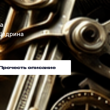
ра
Щедрина
Прочесть описание