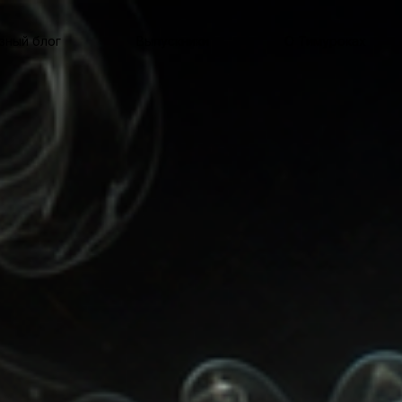
зный блог
Выпускники
О Тимуроках