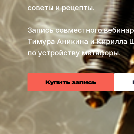
советы и рецепты.
Запись совместного вебина
Тимура Аникина и Кирилла 
по устройству метафоры.
Купить запись