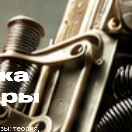
ка
оры
зы: теория,