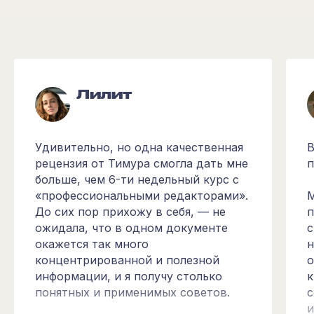
Лилит
Удивительно, но одна качественная
В
рецензия от Тимура смогла дать мне
п
больше, чем 6-ти недельный курс с
«профессиональными редакторами».
М
До сих пор прихожу в себя, — не
п
ожидала, что в одном документе
с
окажется так много
н
концентрированной и полезной
о
информации, и я получу столько
к
понятных и применимых советов.
с
и